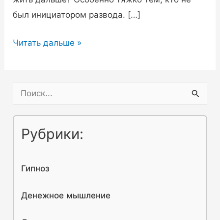
был инициатором развода. […]
Как
Читать дальше »
пережить
развод
с
П
мужем
о
и
и
Рубрики:
женой
с
—
к
советы
Гипноз
:
психолога
Денежное мышление