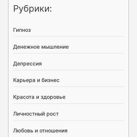
и
Рубрики:
избавиться
с
от
к
дисморфофобии?
Гипноз
:
Денежное мышление
Депрессия
Карьера и бизнес
Красота и здоровье
Личностный рост
Любовь и отношения