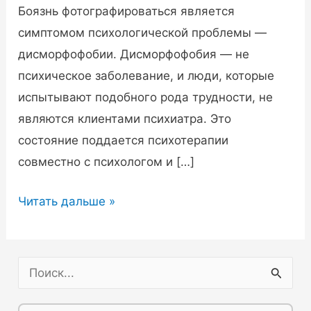
Боязнь фотографироваться является
симптомом психологической проблемы —
дисморфофобии. Дисморфофобия — не
психическое заболевание, и люди, которые
испытывают подобного рода трудности, не
являются клиентами психиатра. Это
состояние поддается психотерапии
совместно с психологом и […]
Как
Читать дальше »
называется
боязнь
фотографироваться,
П
или
о
как