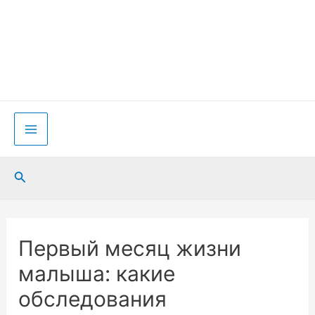
Перейти
к
содержимому
Main
Menu
Поиск
Первый месяц жизни
малыша: какие
обследования