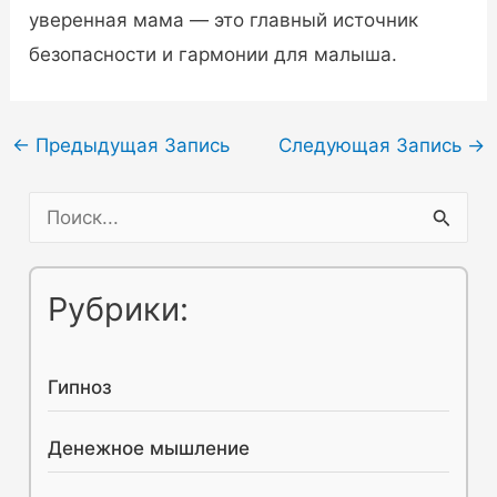
уверенная мама — это главный источник
безопасности и гармонии для малыша.
Навигация
←
Предыдущая Запись
Следующая Запись
→
по
П
записям
о
и
Рубрики:
с
к
Гипноз
:
Денежное мышление