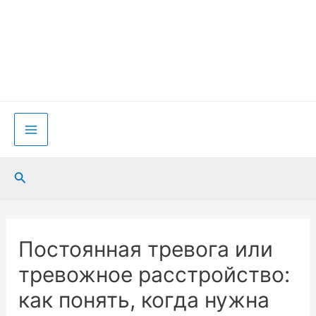
Перейти
к
содержимому
Main
Menu
Поиск
Постоянная тревога или
тревожное расстройство:
как понять, когда нужна