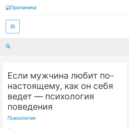
Перейти
к
содержимому
Main
Menu
Поиск
Если мужчина любит по-
настоящему, как он себя
ведет — психология
поведения
Психология