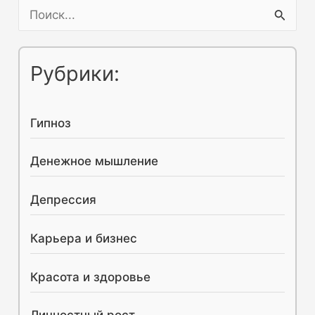
наука
П
—
о
психология,
и
Рубрики:
что
с
изучает
к
и
Гипноз
:
для
чего
Денежное мышление
используется?
Депрессия
Карьера и бизнес
Красота и здоровье