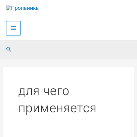
Перейти
к
содержимому
Main
Menu
Поиск
для чего
применяется