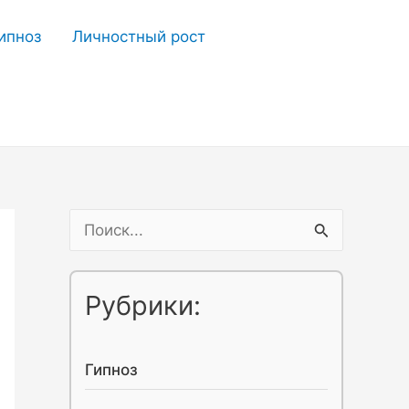
ипноз
Личностный рост
П
о
и
Рубрики:
с
к
Гипноз
: