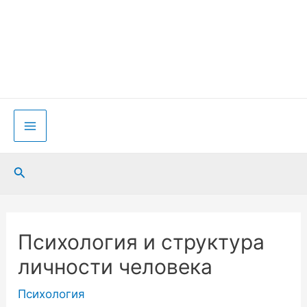
Перейти
к
содержимому
Main
Menu
Поиск
Психология и структура
личности человека
Психология