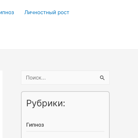
ипноз
Личностный рост
П
о
и
Рубрики:
с
к
Гипноз
: