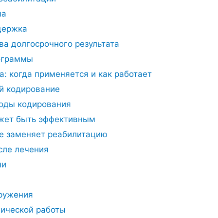
ма
держка
ва долгосрочного результата
ограммы
: когда применяется и как работает
й кодирование
оды кодирования
жет быть эффективным
е заменяет реабилитацию
сле лечения
ни
ружения
ической работы