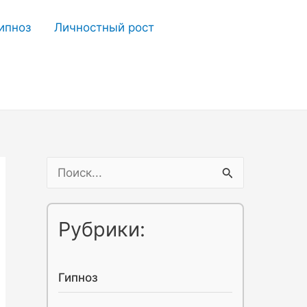
ипноз
Личностный рост
П
о
и
Рубрики:
с
к
Гипноз
: