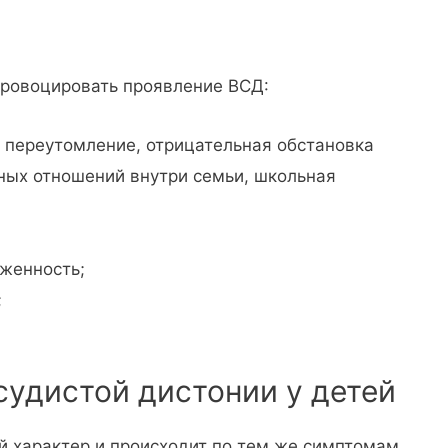
провоцировать проявление ВСД:
 переутомление, отрицательная обстановка
ных отношений внутри семьи, школьная
женность;
;
удистой дистонии у детей
 характер и происходит по тем же симптомам,