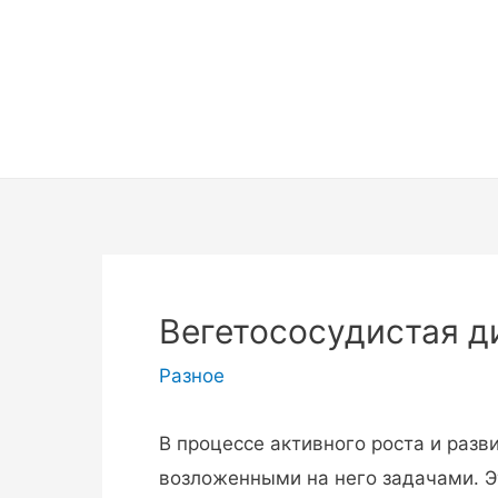
Перейти
к
содержимому
Вегетососудистая д
Разное
В процессе активного роста и разв
возложенными на него задачами. 