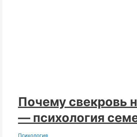
Почему свекровь н
— психология сем
Психология