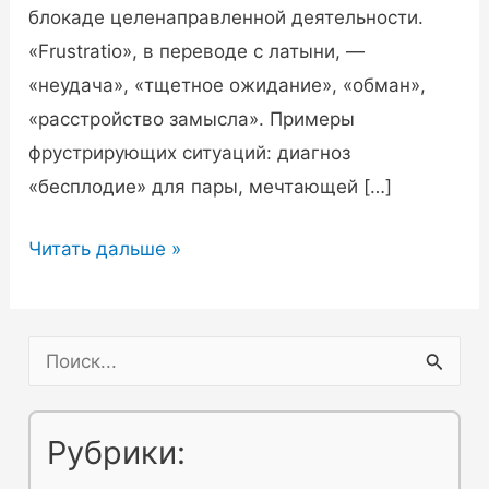
блокаде целенаправленной деятельности.
«Frustratio», в переводе с латыни, —
«неудача», «тщетное ожидание», «обман»,
«расстройство замысла». Примеры
фрустрирующих ситуаций: диагноз
«бесплодие» для пары, мечтающей […]
Фрустрация
Читать дальше »
—
что
это
П
такое
о
в
и
Рубрики:
психологии?
с