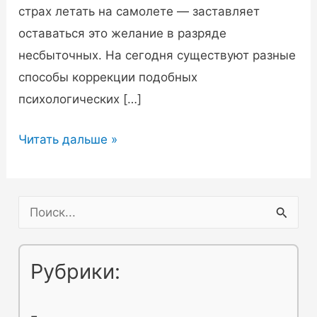
страх летать на самолете — заставляет
оставаться это желание в разряде
несбыточных. На сегодня существуют разные
способы коррекции подобных
психологических […]
Эффективный
Читать дальше »
гипноз
от
страха
П
и
о
тревоги
и
Рубрики:
с
к