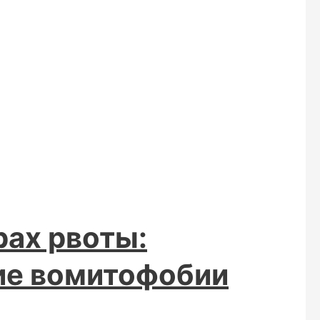
рах рвоты:
ие вомитофобии