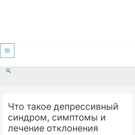
Перейти
к
содержимому
Main
Menu
Поиск
Что такое депрессивный
синдром, симптомы и
лечение отклонения