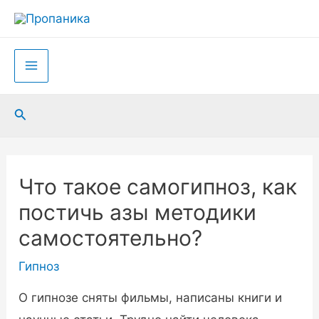
Перейти
к
содержимому
Main
Menu
Поиск
Что такое самогипноз, как
постичь азы методики
самостоятельно?
Гипноз
О гипнозе сняты фильмы, написаны книги и