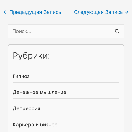
Навигация
←
Предыдущая Запись
Следующая Запись
→
по
П
записям
о
и
Рубрики:
с
к
Гипноз
:
Денежное мышление
Депрессия
Карьера и бизнес