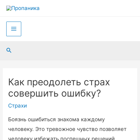
Перейти
к
содержимому
Main
Menu
Поиск
Как преодолеть страх
совершить ошибку?
Страхи
Боязнь ошибиться знакома каждому
человеку. Это тревожное чувство позволяет
человеку избежать поспешных решений,