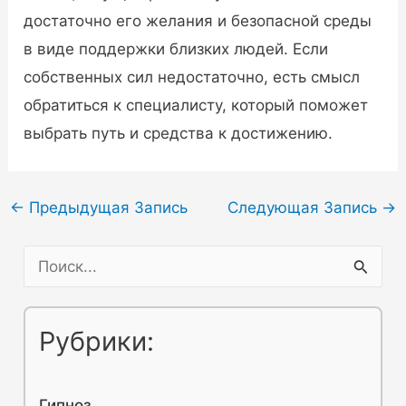
достаточно его желания и безопасной среды
в виде поддержки близких людей. Если
собственных сил недостаточно, есть смысл
обратиться к специалисту, который поможет
выбрать путь и средства к достижению.
Навигация
←
Предыдущая Запись
Следующая Запись
→
по
П
записям
о
и
Рубрики:
с
к
Гипноз