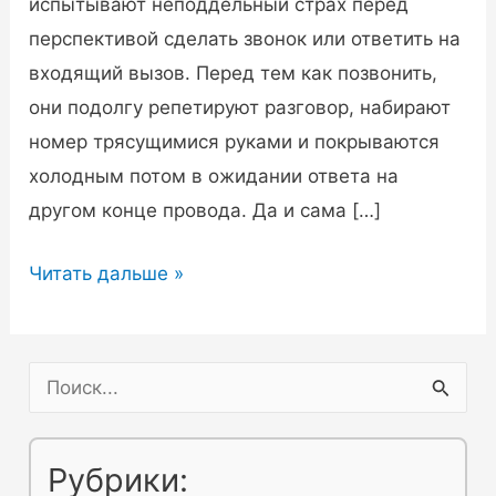
испытывают неподдельный страх перед
перспективой сделать звонок или ответить на
входящий вызов. Перед тем как позвонить,
они подолгу репетируют разговор, набирают
номер трясущимися руками и покрываются
холодным потом в ожидании ответа на
другом конце провода. Да и сама […]
Боюсь
Читать дальше »
звонить
по
телефону
П
—
о
что
и
Рубрики:
делать?
с