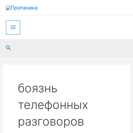
Перейти
к
содержимому
Main
Menu
Поиск
боязнь
телефонных
разговоров