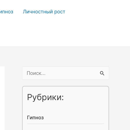
ипноз
Личностный рост
П
о
и
Рубрики:
с
к
Гипноз
: