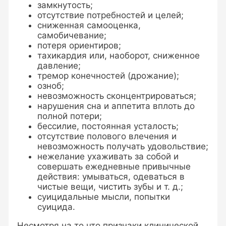
замкнутость;
отсутствие потребностей и целей;
сниженная самооценка,
самобичевание;
потеря ориентиров;
тахикардия или, наоборот, сниженное
давление;
тремор конечностей (дрожание);
озноб;
невозможность сконцентрироваться;
нарушения сна и аппетита вплоть до
полной потери;
бессилие, постоянная усталость;
отсутствие полового влечения и
невозможность получать удовольствие;
нежелание ухаживать за собой и
совершать ежедневные привычные
действия: умываться, одеваться в
чистые вещи, чистить зубы и т. д.;
суицидальные мысли, попытки
суицида.
Несмотря на то что признаки клинической