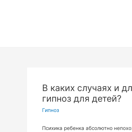
Перейти
к
содержимому
В каких случаях и д
гипноз для детей?
Гипноз
Психика ребенка абсолютно непохо