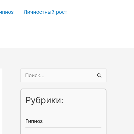
ипноз
Личностный рост
П
о
и
Рубрики:
с
к
Гипноз
: