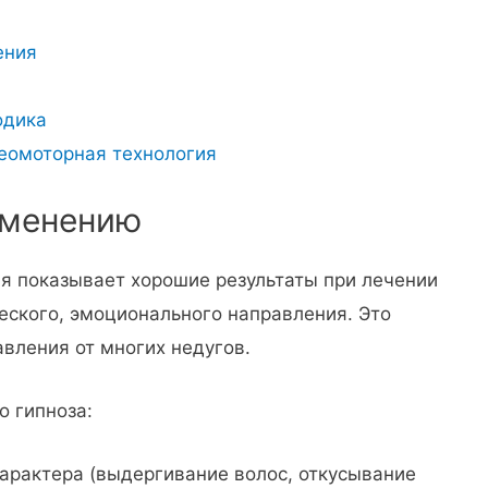
ения
одика
еомоторная технология
именению
я показывает хорошие результаты при лечении
еского, эмоционального направления. Это
авления от многих недугов.
о гипноза:
арактера (выдергивание волос, откусывание