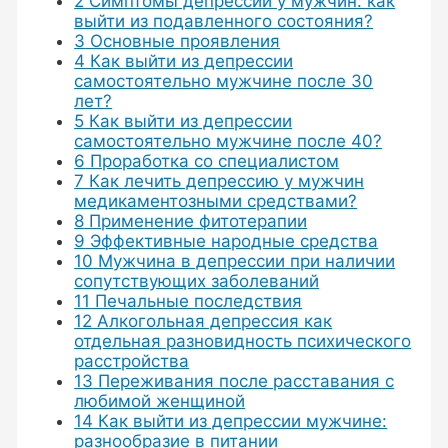
2
Симптомы депрессии у мужчин: как
выйти из подавленного состояния?
3
Основные проявления
4
Как выйти из депрессии
самостоятельно мужчине после 30
лет?
5
Как выйти из депрессии
самостоятельно мужчине после 40?
6
Проработка со специалистом
7
Как лечить депрессию у мужчин
медикаментозными средствами?
8
Применение фитотерапии
9
Эффективные народные средства
10
Мужчина в депрессии при наличии
сопутствующих заболеваний
11
Печальные последствия
12
Алкогольная депрессия как
отдельная разновидность психического
расстройства
13
Переживания после расставания с
любимой женщиной
14
Как выйти из депрессии мужчине:
разнообразие в питании