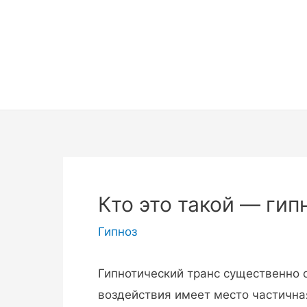
Перейти
к
содержимому
Кто это такой — гип
Гипноз
Гипнотический транс существенно о
воздействия имеет место частична