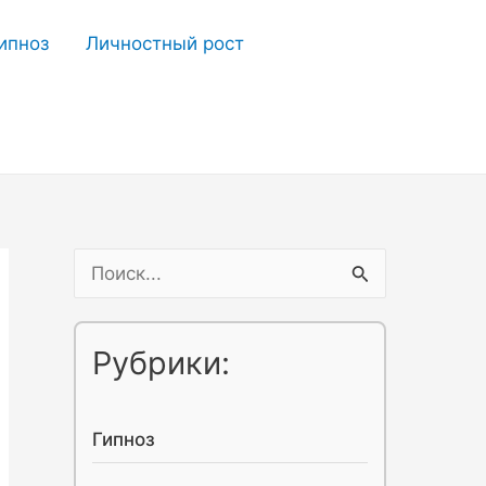
ипноз
Личностный рост
П
о
и
Рубрики:
с
к
Гипноз
: