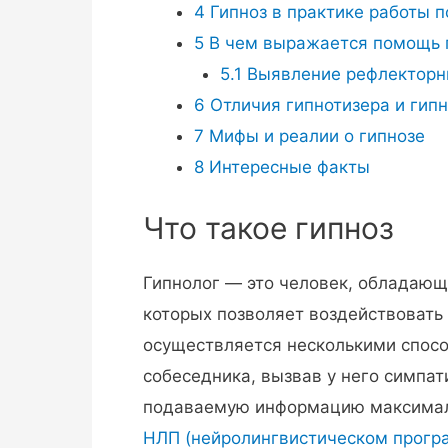
4
Гипноз в практике работы п
5
В чем выражается помощь 
5.1
Выявление рефлекторн
6
Отличия гипнотизера и гип
7
Мифы и реалии о гипнозе
8
Интересные факты
Что такое гипноз
Гипнолог — это человек, обладаю
которых позволяет воздействовать
осуществляется несколькими спосо
собеседника, вызвав у него симпа
подаваемую информацию максималь
НЛП (нейролингвистическом прогр