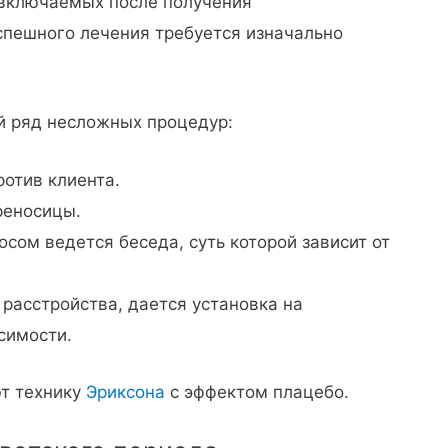
 включаемых после получения
спешного лечения требуется изначально
й ряд несложных процедур:
отив клиента.
реносицы.
ом ведется беседа, суть которой зависит от
расстройства, дается установка на
симости.
т технику
Эриксона
с эффектом плацебо.